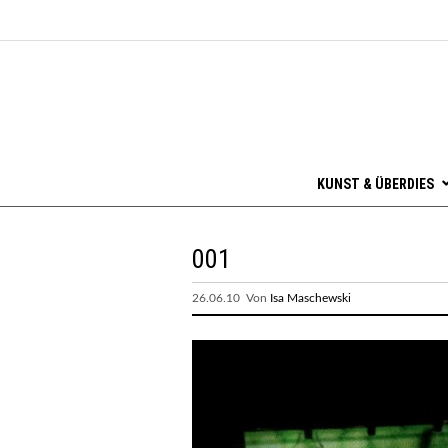
KUNST & ÜBERDIES
001
26.06.10 Von
Isa Maschewski