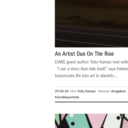
An Artist Duo On The Rise
DARE guest author Toby Kamps met with 
“I am a story that tells itself,” says Fab
transmutes life into art in diaristic...
29.04.24
Von
Toby Kamps
Ressort
Ausgaben
Künstlerporträts