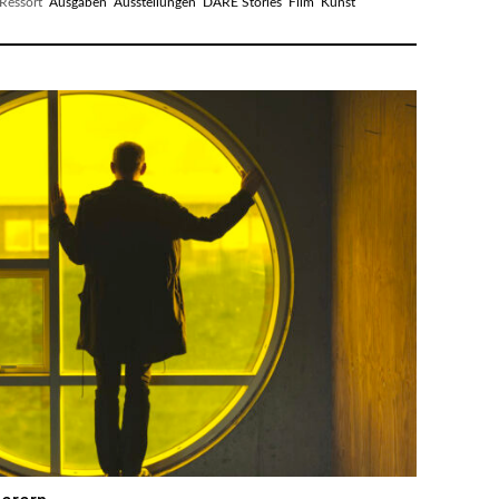
essort
Ausgaben
Ausstellungen
DARE Stories
Film
Kunst