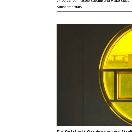
24.05.23
Von
Nicole Buesing und Heiko Klaas
R
Künstlerporträts