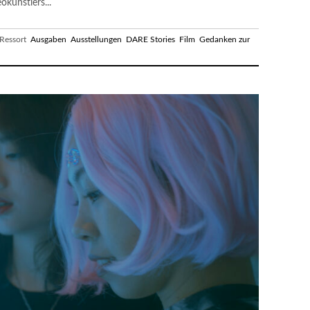
okünstlers...
essort
Ausgaben
Ausstellungen
DARE Stories
Film
Gedanken zur