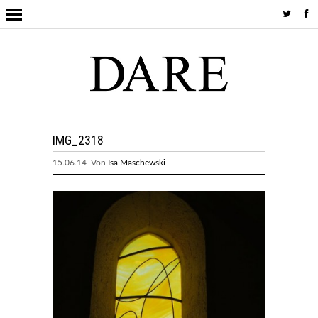
IMG_2318
15.06.14 Von
Isa Maschewski