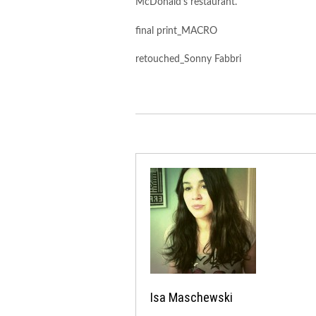
McDonald’s restaurant.
final print_MACRO
retouched_Sonny Fabbri
Isa Maschewski