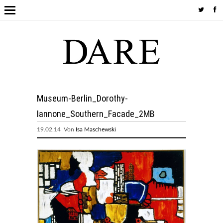
Museum-Berlin_Dorothy-
Iannone_Southern_Facade_2MB
19.02.14 Von
Isa Maschewski