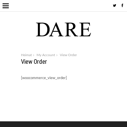
Heimat
My Account
View Order
View Order
[woocommerce_view_order]