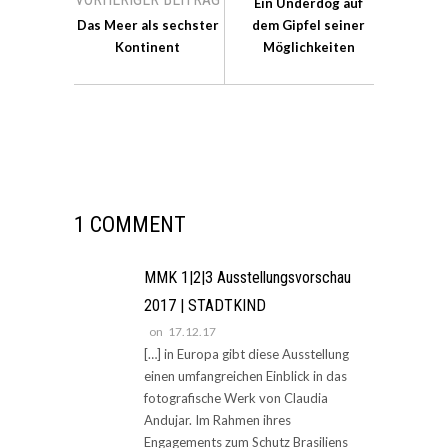
Ein Underdog auf
Das Meer als sechster
dem Gipfel seiner
Kontinent
Möglichkeiten
1 COMMENT
MMK 1|2|3 Ausstellungsvorschau
2017 | STADTKIND
on
17.12.17
[…] in Europa gibt diese Ausstellung
einen umfangreichen Einblick in das
fotografische Werk von Claudia
Andujar. Im Rahmen ihres
Engagements zum Schutz Brasiliens