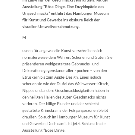
Im Labyrinth der Geschmacksverirrungen: Mit der
Ausstellung “Böse Dinge. Eine Enzyklopädie des
Ungeschmacks” entführt das Hamburger Museum
für Kunst und Gewerbe ins obskure Reich der
visuellen Umweltverschmutzung.
M
useen für angewandte Kunst verschreiben sich
normalerweise dem Wahren, Schönen und Guten. Sie
präsentieren wohlgestaltete Gebrauchs- und
Dekorationsgegenstände aller Epochen – von den
Etruskern bis zum Apple-Design. Eines jedoch
scheuen sie wie der Teufel das Weihwasser: Kitsch,
Nippes und andere Geschmacklosigkeiten haben in
den heiligen Hallen des guten Geschmacks nichts
verloren. Der billige Plunder und der schlecht
gestaltete Krimskrams der Fußgängerzonen bleibt
draußen. So auch im Hamburger Museum für Kunst
und Gewerbe. Doch damit ist jetzt Schluss: In der
Ausstellung “Böse Dinge.