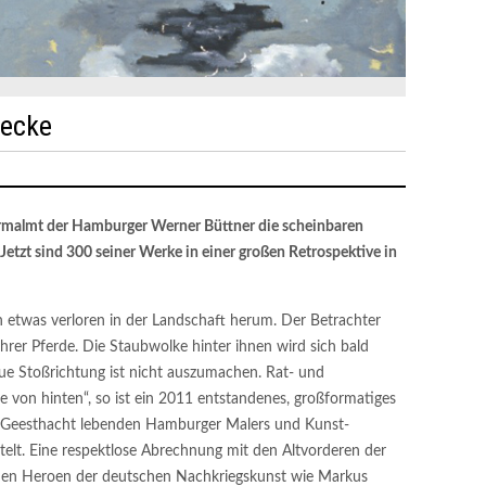
necke
zermalmt der Hamburger Werner Büttner die scheinbaren
etzt sind 300 seiner Werke in einer großen Retrospektive in
 etwas verloren in der Landschaft herum. Der Betrachter
ihrer Pferde. Die Staubwolke hinter ihnen wird sich bald
eue Stoßrichtung ist nicht auszumachen. Rat- und
de von hinten“, so ist ein 2011 entstandenes, großformatiges
n Geesthacht lebenden Hamburger Malers und Kunst-
elt. Eine respektlose Abrechnung mit den Altvorderen der
en Heroen der deutschen Nachkriegskunst wie Markus