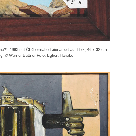
ine?“, 1993 mit Öl übermalte Laienarbeit auf Holz, 46 x 32 cm
, © Werner Büttner Foto: Egbert Haneke