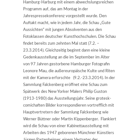
Hamburg-Harburg mit einem abwechslungsreichen
Programm auf, das am Montag in der
Jahrespressekonferenz vorgestellt wurde. Den
Auftakt macht, wie in jedem Jahr, die Schau „Gute
Aussichten“ mit jungen Absolventen aus den
Fotoklassen deutscher Kunsthochschulen. Die Schau
findet bereits zum zehnten Mal statt (7.2. –
23.3.2014). Gleichzeitig beginnt dann eine kleine
Gedenkausstellung an die im September im Alter
von 97 Jahren gestorbene Hamburger Fotografin
Leonore Mau, die außereuropäische Kulte und Riten
mit der Kamera erforschte (9.2.-23.3.2014). In der
Sammlung Falckenberg eröffnet eine Schau zum
Spätwerk des New Yorker Malers Philip Guston
(1913-1980) das Ausstellungsjahr. Seine grotesk-
comichaften Bilder korrespondieren vortrefflich mit
Hauptvertretern der Sammlung Falckenberg wie
Werner Büttner oder Martin Kippenberger. Flankiert
wird die Schau von einer Kabinettausstellung mit
Arbeiten des 1947 geborenen Münchner Künstlers
Jürgen Partenheimer, einem Vertreter der