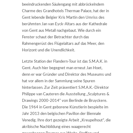
beeindruckenden Säulengang mit abbröckelndem
Charme des Grandhotels Thermae Palace, hat der in
Gent lebende Belgier Kris Martin den Umriss des
berühmten Jan van Eyck-Altars aus der Kathedrale
von Gent aus Metall nachgebaut. Wie durch ein
Fenster schaut der Betrachter durch das
Rahmengerüst des Flügelaltars auf das Meer, den
Horizont und die Unendlichkeit.
Letzte Station der Flandern-Tour ist das S.M.A.K. in
Gent. Auch hier begegnet man erneut Jan Hoet,
denn er war Gründer und Direktor des Museums und
hat vor allem in der Sammlung seine Spuren
hinterlassen. Zur Zeit präsentiert S.M.A.K.-Direktor
Philippe van Cauteren die Ausstellung „Sculptures &
Drawings 2000-2014“ von Berlinde de Bruyckere.
Die 1964 in Gent geborene Künstlerin bespielte im
Jahr 2013 den belgischen Pavillon der Biennale
Venedig. Ihre dort gezeigte Arbeit „Kreupelhout“, die
akribische Nachbildung eines waagerecht