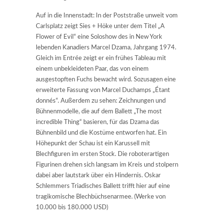
Auf in die Innenstadt: In der Poststraße unweit vom
Carlsplatz zeigt Sies + Höke unter dem Titel „A
Flower of Evil“ eine Soloshow des in New York
lebenden Kanadiers Marcel Dzama, Jahrgang 1974.
Gleich im Entrée zeigt er ein frühes Tableau mit
einem unbekleideten Paar, das von einem
ausgestopften Fuchs bewacht wird. Sozusagen eine
erweiterte Fassung von Marcel Duchamps „Étant
donnés“. Außerdem zu sehen: Zeichnungen und
Bühnenmodelle, die auf dem Ballett „The most
incredible Thing“ basieren, für das Dzama das
Bühnenbild und die Kostüme entworfen hat. Ein
Höhepunkt der Schau ist ein Karussell mit
Blechfiguren im ersten Stock. Die roboterartigen
Figurinen drehen sich langsam im Kreis und stolpern
dabei aber lautstark über ein Hindernis. Oskar
Schlemmers Triadisches Ballett trifft hier auf eine
tragikomische Blechbüchsenarmee. (Werke von
10.000 bis 180.000 USD)