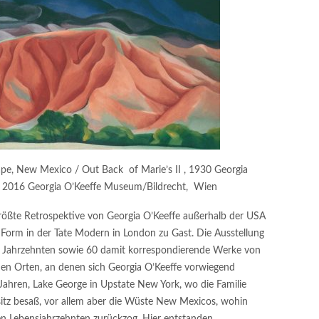
pe, New Mexico / Out Back of Marie’s II , 1930 Georgia
 2016 Georgia O’Keeffe Museum/Bildrecht, Wien
größte Retrospektive von Georgia O’Keeffe außerhalb der USA
 Form in der Tate Modern in London zu Gast. Die Ausstellung
n Jahrzehnten sowie 60 damit korrespondierende Werke von
 den Orten, an denen sich Georgia O’Keeffe vorwiegend
Jahren, Lake George in Upstate New York, wo die Familie
dsitz besaß, vor allem aber die Wüste New Mexicos, wohin
ten Lebensjahrzehnten zurückzog. Hier entstanden