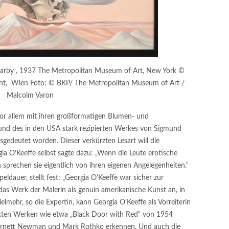
earby , 1937 The Metropolitan Museum of Art, New York ©
ht, Wien Foto: © BKP/ The Metropolitan Museum of Art /
Malcolm Varon
or allem mit ihren großformatigen Blumen- und
rund des in den USA stark rezipierten Werkes von Sigmund
usgedeutet worden. Dieser verkürzten Lesart will die
ia O’Keeffe selbst sagte dazu: „Wenn die Leute erotische
 sprechen sie eigentlich von ihren eigenen Angelegenheiten.“
ldauer, stellt fest: „Georgia O’Keeffe war sicher zur
t das Werk der Malerin als genuin amerikanische Kunst an, in
elmehr, so die Expertin, kann Georgia O’Keeffe als Vorreiterin
akten Werken wie etwa „Black Door with Red“ von 1954
Barnett Newman und Mark Rothko erkennen. Und auch die