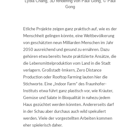
Lydia Chang, 3D rendering von Paul Gong, © Paul
Gong
Etliche Projekte zeigen ganz praktisch auf, wie es der
Menschheit gelingen könnte, eine Weltbevölkerung
von geschätzten neun Milliarden Menschen im Jahr
2050 ausreichend und gesund zu ernähren. Dazu
gehören etwa bereits heute praktizierte Ansätze, die
die Lebensmittelproduktion vom Land in die Stadt
verlagern. Großstadt-Imkern, Zero Distance
Production oder Rooftop Farming lauten hier die
Stichworte. Eine „Indoor Farm“ des Fraunhofer-
Instituts etwa führt ganz plastisch vor, wie Kräuter,
Gemüse und Salate in Bioqualität in nahezu jedem
Haus gezüchtet werden könnten. Andererseits darf
in der Schau aber durchaus auch wild spekuliert
werden. Viele der vorgestellten Arbeiten kommen
eher spielerisch daher.