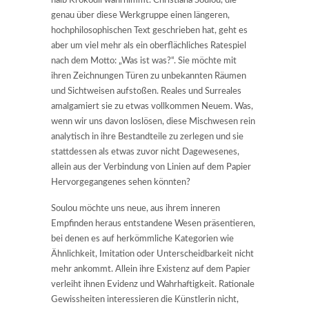
halb Krokodil wahrnimmt. Christiana Soulou, die
genau über diese Werkgruppe einen längeren,
hochphilosophischen Text geschrieben hat, geht es
aber um viel mehr als ein oberflächliches Ratespiel
nach dem Motto: „Was ist was?“. Sie möchte mit
ihren Zeichnungen Türen zu unbekannten Räumen
und Sichtweisen aufstoßen. Reales und Surreales
amalgamiert sie zu etwas vollkommen Neuem. Was,
wenn wir uns davon loslösen, diese Mischwesen rein
analytisch in ihre Bestandteile zu zerlegen und sie
stattdessen als etwas zuvor nicht Dagewesenes,
allein aus der Verbindung von Linien auf dem Papier
Hervorgegangenes sehen könnten?
Soulou möchte uns neue, aus ihrem inneren
Empfinden heraus entstandene Wesen präsentieren,
bei denen es auf herkömmliche Kategorien wie
Ähnlichkeit, Imitation oder Unterscheidbarkeit nicht
mehr ankommt. Allein ihre Existenz auf dem Papier
verleiht ihnen Evidenz und Wahrhaftigkeit. Rationale
Gewissheiten interessieren die Künstlerin nicht,