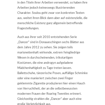
in den Titeln ihrer Arbeiten verwendet, so haben ihre
Arbeiten jedoch keineswegs illustrierenden
Charakter. Soulou geht zwar von konkreten Texten
aus, weitet ihren Blick dann aber auf existenzielle, die
menschliche Existenz ganz allgemein betreffende
Fragestellungen.
Auch aus ihrer seit 2010 entstehenden Serie
„Dancer“ sind in Donaueschingen sechs Blätter aus
dem Jahre 2012 zu sehen. Sie zeigen teils
marionettenhaft wirkende, extrem feingliedrige
Wesen in durchscheinenden, trikotartigen
Kostümen, die eine androgyn aufgeladene
Mädchenhaftigkeit zu Tage treten lassen.
Ballettschuhe, tänzerische Posen, auffällige Schminke
oder eine manieriert zwischen zwei Finger
geklemmte Zigarette produzieren hier einen Hauch
von Verruchtheit, der an die selbstbewussten
modernen Frauen der Roaring Twenties erinnert.
Gleichzeitig strahlen die „Dancer“ aber auch eine
große Verletzlichkeit aus.