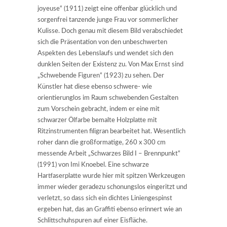
joyeuse“ (1911) zeigt eine offenbar glücklich und
sorgenfrei tanzende junge Frau vor sommerlicher
Kulisse. Doch genau mit diesem Bild verabschiedet
sich die Präsentation von den unbeschwerten
Aspekten des Lebenslaufs und wendet sich den
dunklen Seiten der Existenz zu. Von Max Ernst sind
„Schwebende Figuren“ (1923) zu sehen. Der
Künstler hat diese ebenso schwere- wie
orientierunglos im Raum schwebenden Gestalten
zum Vorschein gebracht, indem er eine mit
schwarzer Ölfarbe bemalte Holzplatte mit
Ritzinstrumenten filigran bearbeitet hat. Wesentlich
roher dann die großformatige, 260 x 300 cm
messende Arbeit „Schwarzes Bild I – Brennpunkt“
(1991) von Imi Knoebel. Eine schwarze
Hartfaserplatte wurde hier mit spitzen Werkzeugen
immer wieder geradezu schonungslos eingeritzt und
verletzt, so dass sich ein dichtes Liniengespinst
ergeben hat, das an Graffiti ebenso erinnert wie an
Schlittschuhspuren auf einer Eisfläche.