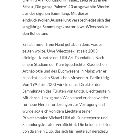
Die Hilti Art Foundation in Vaduz zeigt jetzt in der
Schau „Die ganze Palette“ 40 ausgewählte Werke
aus der eigenen Sammlung. Mit dieser
eindrucksvollen Ausstellung verabschiedet sich der
langjährige Sammlungskurator Uwe Wieczorek in
den Ruhestand
Er hat immer freie Hand gehabt in dem, was er
zeigen wollte. Uwe Wieczorek ist seit 2003
alleiniger Kurator der Hilti Art Foundation. Nach
einem Studium der Kunstgeschichte, Klassischen
Archäologie und des Buchwesens in Mainz war er
zunächst an den Staatlichen Museen zu Berlin tätig.
Von 1993 bis 2003 wirkte er als Direktor der
Sammlungen des Fürsten von und zu Liechtenstein.
Mit deren Umzug nach Wien stand er dann wieder
für neue Herausforderungen zur Verfügung und
wurde sogleich von dem Liechtensteiner
Privatsammler Michael Hilti als Kunstexperte und
Sammlungskurator verpflichtet. Die beiden bildeten
von da an ein Duo, das sich bis heute auf geradezu