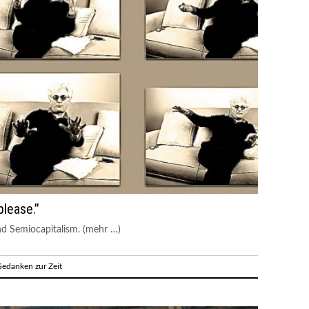
please.”
nd Semiocapitalism. (mehr …)
edanken zur Zeit