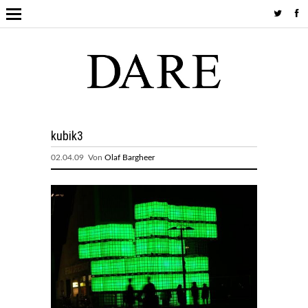
kubik3
02.04.09 Von
Olaf Bargheer