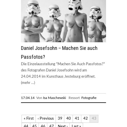
Daniel Josefsohn – Machen Sie auch
Passfotos?
Die Einzelausstellung "Machen Sie Auch Passfotos?"
des Fotografen Daniel Josefsohn wird am
24.04.2014 im Kunsthaus Jesteburg eröffnet.
(mehr …)
17.04.14
Von
Isa Maschewski
Ressort
Fotografie
« First
‹ Previous
39
40
41
42
43
44
45
46
47
Next ›
Last »