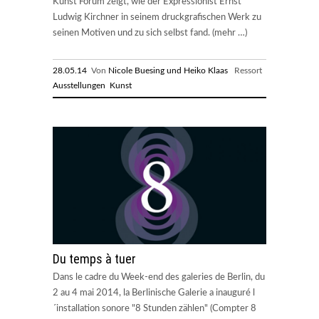
Kunst Forum zeigt, wie der Expressionist Ernst
Ludwig Kirchner in seinem druckgrafischen Werk zu
seinen Motiven und zu sich selbst fand. (mehr …)
28.05.14
Von
Nicole Buesing und Heiko Klaas
Ressort
Ausstellungen
Kunst
Du temps à tuer
Dans le cadre du Week-end des galeries de Berlin, du
2 au 4 mai 2014, la Berlinische Galerie a inauguré l
´installation sonore "8 Stunden zählen" (Compter 8