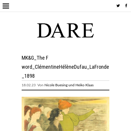
MK&G_The F
word_ClémentineHélèneDufau_LaFronde
_1898
18.02.23 Von
Nicole Buesing und Heiko Klaas