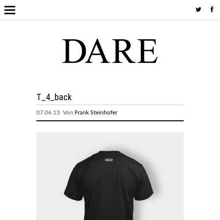
T_4_back
07.06.13 Von
Frank Steinhofer