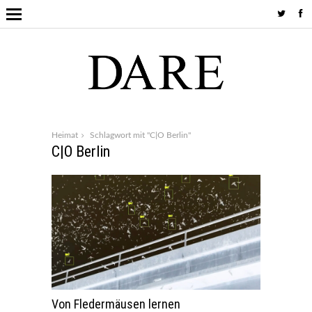
Heimat
Schlagwort mit "C|O Berlin"
C|O Berlin
Von Fledermäusen lernen