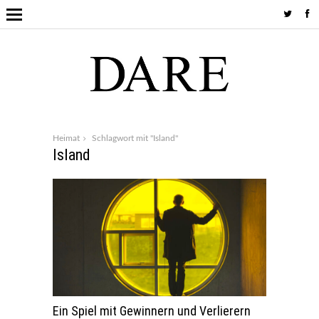
Heimat
Schlagwort mit "Island"
Island
Ein Spiel mit Gewinnern und Verlierern