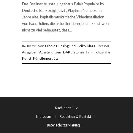
Das Berliner Ausstellungshaus PalaisPopulaire by
Deutsche Bank zeigt jetzt „Playtime“, eine zehn
Jahre alte, kapitalismuskritische Videoinstallation
von Isaac Julien, die aktueller denn je ist Es ist wohl
nicht zu viel behauptet, dass...
06.03.23
Von
Nicole Buesing und Heiko Klaas
Ressort
Ausgaben
Ausstellungen
DARE Stories
Film
Fotografie
Kunst
Künstlerporträts
Nach oben ˆ
Impressum
Redaktion & Kontakt
Datenschutzerklärung