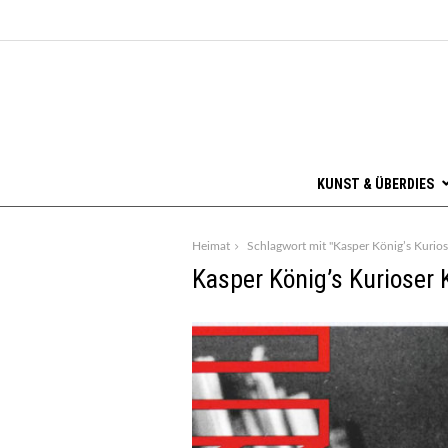
KUNST & ÜBERDIES
Heimat
Schlagwort mit "Kasper König’s Kurios
Kasper König’s Kurioser 