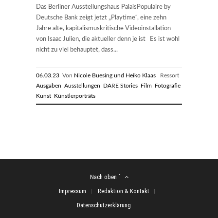
Das Berliner Ausstellungshaus PalaisPopulaire by
Deutsche Bank zeigt jetzt „Playtime“, eine zehn
Jahre alte, kapitalismuskritische Videoinstallation
von Isaac Julien, die aktueller denn je ist Es ist wohl
nicht zu viel behauptet, dass...
06.03.23
Von
Nicole Buesing und Heiko Klaas
Ressort
Ausgaben
Ausstellungen
DARE Stories
Film
Fotografie
Kunst
Künstlerporträts
Nach oben ˆ
Impressum
Redaktion & Kontakt
Datenschutzerklärung