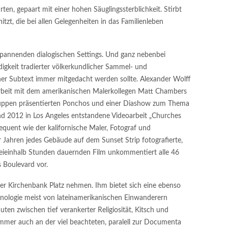
ten, gepaart mit einer hohen Säuglingssterblichkeit. Stirbt
hnitzt, die bei allen Gelegenheiten in das Familienleben
spannenden dialogischen Settings. Und ganz nebenbei
digkeit tradierter völkerkundlicher Sammel- und
scher Subtext immer mitgedacht werden sollte. Alexander Wolff
arbeit mit dem amerikanischen Malerkollegen Matt Chambers
uppen präsentierten Ponchos und einer Diashow zum Thema
nd 2012 in Los Angeles entstandene Videoarbeit „Churches
quent wie der kalifornische Maler, Fotograf und
 Jahren jedes Gebäude auf dem Sunset Strip fotografierte,
 dreieinhalb Stunden dauernden Film unkommentiert alle 46
 Boulevard vor.
ner Kirchenbank Platz nehmen. Ihm bietet sich eine ebenso
nologie meist von lateinamerikanischen Einwanderern
uten zwischen tief verankerter Religiosität, Kitsch und
mmer auch an der viel beachteten, paralell zur Documenta