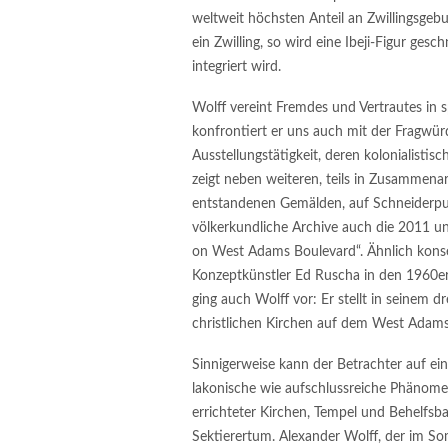
weltweit höchsten Anteil an Zwillingsgebur
ein Zwilling, so wird eine Ibeji-Figur gesc
integriert wird.
Wolff vereint Fremdes und Vertrautes in 
konfrontiert er uns auch mit der Fragwür
Ausstellungstätigkeit, deren kolonialisti
zeigt neben weiteren, teils in Zusammen
entstandenen Gemälden, auf Schneiderp
völkerkundliche Archive auch die 2011 u
on West Adams Boulevard“. Ähnlich konse
Konzeptkünstler Ed Ruscha in den 1960er
ging auch Wolff vor: Er stellt in seinem
christlichen Kirchen auf dem West Adams
Sinnigerweise kann der Betrachter auf ei
lakonische wie aufschlussreiche Phänome
errichteter Kirchen, Tempel und Behelfsba
Sektierertum. Alexander Wolff, der im So