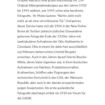
Gropius-Bau jetzt eine große Ausstellung mit 154
Original-Silbergelatineabzügen aus den Jahren 1930
bis 1945 widmet, war 1945 schon eine berühmte
Fotografin. Ihr Motto lautete: “Nichts zieht mich
mehr an als eine verschlossene Tür.” Und getreu
dieser Devise hatte sich die 1904 in der New Yorker
Bronx als Tochter polnisch-jüdischer Einwanderer
geborene Fotografin Ende der 1920er Jahre mit
spektakulären Aufnahmen der Otis-Stahlwerke in
Cleveland, Ohio in einem bis dahin fast ausschließlich
von Männern beherrschten Umfeld Respekt
erworben. Auch in den Jahren darauf feierte Bourke-
White, deren Vater Ingenieur war, in ihren ikonischen
Aufnahmen von Fabriken, Produktionsstraßen,
Kraftwerken, Schiffen oder Flugzeugen den
technischen Fortschritt in den USA, der Weimarer
Republik, aber auch in der damals prosperierenden
jungen Sowjetunion. Als erste ausländische
Fotografin überhaupt erhielt sie 1930 ein Visum für
die UdSSR.