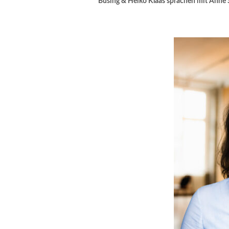
Büsing & Heiko Klaas sprachen mit Anne S