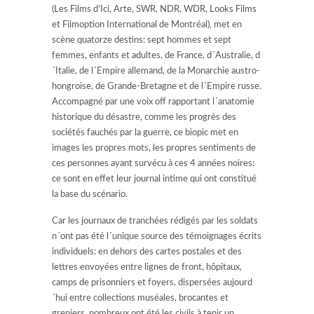
(Les Films d’Ici, Arte, SWR, NDR, WDR, Looks Films
et Filmoption International de Montréal), met en
scène quatorze destins: sept hommes et sept
femmes, enfants et adultes, de France, d´Australie, d
´Italie, de l´Empire allemand, de la Monarchie austro-
hongroise, de Grande-Bretagne et de l´Empire russe.
Accompagné par une voix off rapportant l´anatomie
historique du désastre, comme les progrès des
sociétés fauchés par la guerre, ce biopic met en
images les propres mots, les propres sentiments de
ces personnes ayant survécu à ces 4 années noires:
ce sont en effet leur journal intime qui ont constitué
la base du scénario.
Car les journaux de tranchées rédigés par les soldats
n´ont pas été l´unique source des témoignages écrits
individuels: en dehors des cartes postales et des
lettres envoyées entre lignes de front, hôpitaux,
camps de prisonniers et foyers, dispersées aujourd
´hui entre collections muséales, brocantes et
greniers, nombreux ont été les civils à tenir un