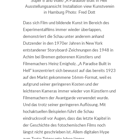
Super 8 and video „A Paradise Built in Hell“
Ausstellungsansicht Installation view Kunstverein
in Hamburg Photo: Fred Dott
Dass sich Film und bildende Kunst im Bereich des
Experimentalfilms immer wieder überlappen,
demonstriert die Schau unter anderem anhand
Dutzender in den 1970er Jahren in New York
entstandener Storyboard-Zeichnungen des 1948 in
Achim bei Bremen geborenen Künstlers und
Filmemachers Heinz Emigholz. „A Paradise Built in
Hell“ konzentriert sich bewusst auf das bereits 1923
auf den Markt gekommene 16mm-Format, weil es
aufgrund seiner geringeren Kosten und der
leichteren Kameras immer wieder von Künstlern und
Filmemachern der Avantgarde verwendet wurde.
Und das trotz seiner geringeren Auflösung. Mit
hochaktuellen Beispielen führt die Schau
eindrucksvoll vor Augen, dass das letzte Kapitel in
der Geschichte des fotochemischen Films noch
längst nicht geschrieben ist. Allem digitalen Hype
zum Trotz: Totgesagte leben länger.