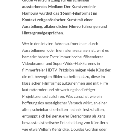
Große Wertschätzung für ein scheinbar
aussterbendes Medium: Der Kunstverein in
Hamburg würdigt das 16mm-Filmformat im
Kontext zeitgenössischer Kunst mit einer
Ausstellung, allabendlichen Filmvorführungen und
Hintergrundgesprächen.
Wer in den letzten Jahren aufmerksam durch
Ausstellungen oder Biennalen gegangen ist, wird es
bemerkt haben: Trotz immer hochauflösenderer
Videobeamer und Super-Wide-Flat-Screens in
flimmerfreier HDTV-Präzision neigen viele Künstler,
die mit bewegten Bildern arbeiten, dazu, diese im
klassischen Filmformat aufzunehmen und mit Hilfe
laut ratternder und oft wartungsbedürftiger
Projektoren aufzuführen. Was zunächst wie ein
hoffnungslos nostalgischer Versuch wirkt, an einer
alten, scheinbar überholten Technik festzuhalten,
entpuppt sich bei genauerer Betrachtung als ganz
bewusste ästhetische Entscheidung von Künstlern
wie etwa William Kentridge, Douglas Gordon oder