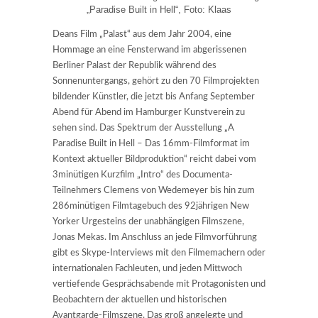
„Paradise Built in Hell“, Foto: Klaas
Deans Film „Palast“ aus dem Jahr 2004, eine
Hommage an eine Fensterwand im abgerissenen
Berliner Palast der Republik während des
Sonnenuntergangs, gehört zu den 70 Filmprojekten
bildender Künstler, die jetzt bis Anfang September
Abend für Abend im Hamburger Kunstverein zu
sehen sind. Das Spektrum der Ausstellung „A
Paradise Built in Hell – Das 16mm-Filmformat im
Kontext aktueller Bildproduktion“ reicht dabei vom
3minütigen Kurzfilm „Intro“ des Documenta-
Teilnehmers Clemens von Wedemeyer bis hin zum
286minütigen Filmtagebuch des 92jährigen New
Yorker Urgesteins der unabhängigen Filmszene,
Jonas Mekas. Im Anschluss an jede Filmvorführung
gibt es Skype-Interviews mit den Filmemachern oder
internationalen Fachleuten, und jeden Mittwoch
vertiefende Gesprächsabende mit Protagonisten und
Beobachtern der aktuellen und historischen
Avantgarde-Filmszene. Das groß angelegte und