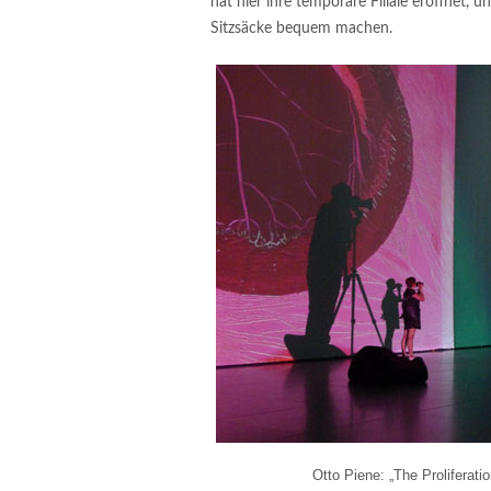
hat hier ihre temporäre Filiale eröffnet, u
Sitzsäcke bequem machen.
Otto Piene: „The Proliferati