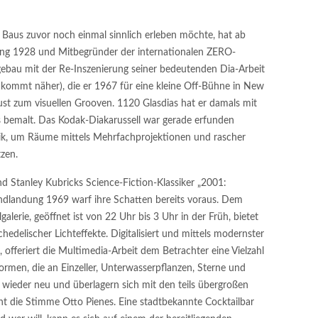
 Baus zuvor noch einmal sinnlich erleben möchte, hat ab
gang 1928 und Mitbegründer der internationalen ZERO-
gebau mit der Re-Inszenierung seiner bedeutenden Dia-Arbeit
e kommt näher), die er 1967 für eine kleine Off-Bühne in New
ust zum visuellen Grooven. 1120 Glasdias hat er damals mit
 bemalt. Das Kodak-Diakarussell war gerade erfunden
ik, um Räume mittels Mehrfachprojektionen und rascher
tzen.
nd Stanley Kubricks Science-Fiction-Klassiker „2001:
ndlandung 1969 warf ihre Schatten bereits voraus. Dem
lerie, geöffnet ist von 22 Uhr bis 3 Uhr in der Früh, bietet
hedelischer Lichteffekte. Digitalisiert und mittels modernster
t, offeriert die Multimedia-Arbeit dem Betrachter eine Vielzahl
rmen, die an Einzeller, Unterwasserpflanzen, Sterne und
 wieder neu und überlagern sich mit den teils übergroßen
t die Stimme Otto Pienes. Eine stadtbekannte Cocktailbar