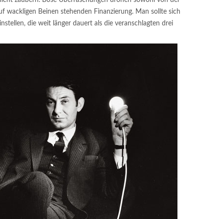
f wackligen Beinen stehenden Finanzierung. Man sollte sich
instellen, die weit länger dauert als die veranschlagten drei