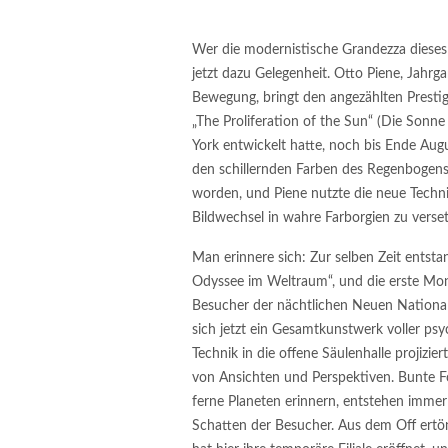
Wer die modernistische Grandezza dieses
jetzt dazu Gelegenheit. Otto Piene, Jahr
Bewegung, bringt den angezählten Presti
„The Proliferation of the Sun“ (Die Sonn
York entwickelt hatte, noch bis Ende Aug
den schillernden Farben des Regenbogens
worden, und Piene nutzte die neue Techn
Bildwechsel in wahre Farborgien zu verse
Man erinnere sich: Zur selben Zeit entsta
Odyssee im Weltraum“, und die erste Mo
Besucher der nächtlichen Neuen Nationalga
sich jetzt ein Gesamtkunstwerk voller psyc
Technik in die offene Säulenhalle projizier
von Ansichten und Perspektiven. Bunte Fo
ferne Planeten erinnern, entstehen immer
Schatten der Besucher. Aus dem Off ertön