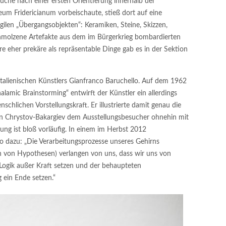
che nach einer ersten Orientierung innerhalb der
m Fridericianum vorbeischaute, stieß dort auf eine
len „Übergangsobjekten“: Keramiken, Steine, Skizzen,
molzene Artefakte aus dem im Bürgerkrieg bombardierten
e eher prekäre als repräsentable Dinge gab es in der Sektion
talienischen Künstlers Gianfranco Baruchello. Auf dem 1962
lamic Brainstorming“ entwirft der Künstler ein allerdings
chlichen Vorstellungskraft. Er illustrierte damit genau die
yn Chrystov-Bakargiev dem Ausstellungsbesucher ohnehin mit
ung ist bloß vorläufig. In einem im Herbst 2012
lo dazu: „Die Verarbeitungsprozesse unseres Gehirns
n von Hypothesen) verlangen von uns, dass wir uns von
 Logik außer Kraft setzen und der behaupteten
 ein Ende setzen.“