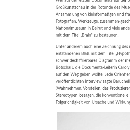
Wer auf der letzten Documenta auf der Su
Großkunstschau in der Rotunde des Museu
Ansammlung von kleinformatigen und fragi
Fotografien, Werkzeuge, zusammen-gesch
Nationalmuseum in Beirut und viele ander
mit dem Titel „Brain“ zu bestaunen.
Unter anderem auch eine Zeichnung des i
entstandenen Blatt mit dem Titel „Hypotha
schwer dechiffrierbares Diagramm der mens
Botschaft, die Documenta-Leiterin Carol
auf den Weg geben wollte: Jede Orientier
veröffentlichten Interview sagte Baruchel
(Wahrnehmen, Vorstellen, das Produziere
Stereotypen lossagen, die konventionelle
Folgerichtigkeit von Ursache und Wirkung