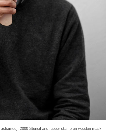
’m ashamed], 2000 Stencil and rubber stamp on wooden mask