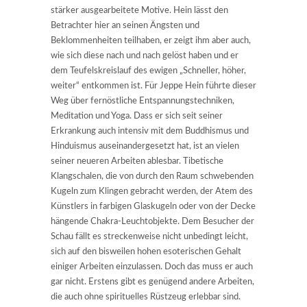
stärker ausgearbeitete Motive. Hein lässt den
Betrachter hier an seinen Ängsten und
Beklommenheiten teilhaben, er zeigt ihm aber auch,
wie sich diese nach und nach gelöst haben und er
dem Teufelskreislauf des ewigen „Schneller, höher,
weiter“ entkommen ist. Für Jeppe Hein führte dieser
Weg über fernöstliche Entspannungstechniken,
Meditation und Yoga. Dass er sich seit seiner
Erkrankung auch intensiv mit dem Buddhismus und
Hinduismus auseinandergesetzt hat, ist an vielen
seiner neueren Arbeiten ablesbar. Tibetische
Klangschalen, die von durch den Raum schwebenden
Kugeln zum Klingen gebracht werden, der Atem des
Künstlers in farbigen Glaskugeln oder von der Decke
hängende Chakra-Leuchtobjekte. Dem Besucher der
Schau fällt es streckenweise nicht unbedingt leicht,
sich auf den bisweilen hohen esoterischen Gehalt
einiger Arbeiten einzulassen. Doch das muss er auch
gar nicht. Erstens gibt es genügend andere Arbeiten,
die auch ohne spirituelles Rüstzeug erlebbar sind.