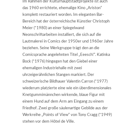
Im Rahmen der Kulturhauptstadtprojekte ist auch
das 1960 errichtete, ehemalige Kino „Ariston“
komplett restauriert worden. Im eleganten Bar-
Bereich hat der österreichische Künstler Christoph
Meier (*1980) an einer Spiegelwand
Neonschriftarbeiten installiert, die sich auf die
Lautmalerei in Comics der 1950er und 1960er Jahre
beziehen. Seine Werkgruppe trägt den an die
Comicsprache angelehnten Titel „Eeesch!“. Katinka
Bock (*1976) hingegen hat den Giebel einer
ehemaligen Industriehalle mit zwei
uhrzeigerähnlichen Stangen markiert. Der
schweizerische Bildhauer Valentin Carron (*1977)
wiederum platzierte eine wie ein überdimensionales
Knetgummimännchen wirkende, blaue Figur mit
einem Hund auf dem Arm am Eingang zu einem
Friedhof. Zwei große säulenartige Gebilde aus der
Werkreihe „Points of View“ von Tony Cragg (*1949)
stehen vor dem Hôtel de Ville.