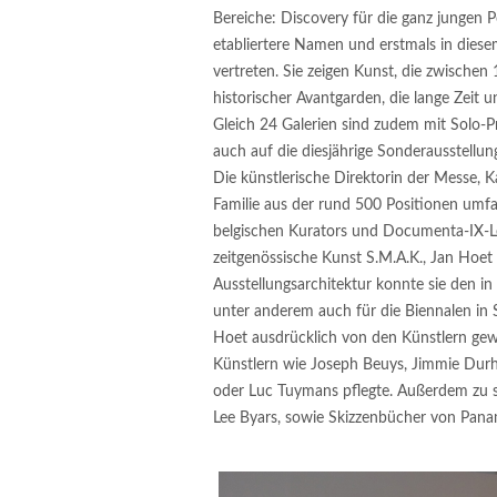
Bereiche: Discovery für die ganz jungen P
etabliertere Namen und erstmals in diese
vertreten. Sie zeigen Kunst, die zwischen 
historischer Avantgarden, die lange Zeit
Gleich 24 Galerien sind zudem mit Solo-Pr
auch auf die diesjährige Sonderausstellun
Die künstlerische Direktorin der Messe, 
Familie aus der rund 500 Positionen umf
belgischen Kurators und Documenta-IX-L
zeitgenössische Kunst S.M.A.K., Jan Hoet
Ausstellungsarchitektur konnte sie den in
unter anderem auch für die Biennalen in 
Hoet ausdrücklich von den Künstlern gew
Künstlern wie Joseph Beuys, Jimmie Du
oder Luc Tuymans pflegte. Außerdem zu s
Lee Byars, sowie Skizzenbücher von Pan