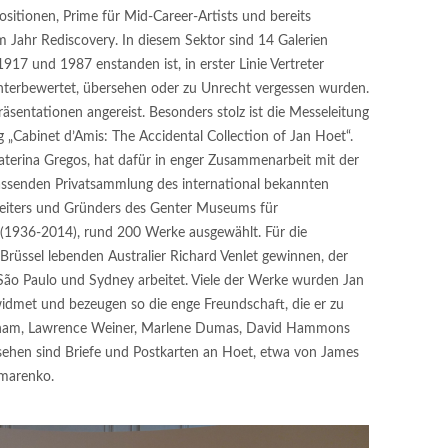
ositionen, Prime für Mid-Career-Artists und bereits
m Jahr Rediscovery. In diesem Sektor sind 14 Galerien
1917 und 1987 enstanden ist, in erster Linie Vertreter
 unterbewertet, übersehen oder zu Unrecht vergessen wurden.
äsentationen angereist. Besonders stolz ist die Messeleitung
g „Cabinet d’Amis: The Accidental Collection of Jan Hoet“.
Katerina Gregos, hat dafür in enger Zusammenarbeit mit der
assenden Privatsammlung des international bekannten
eiters und Gründers des Genter Museums für
 (1936-2014), rund 200 Werke ausgewählt. Für die
 Brüssel lebenden Australier Richard Venlet gewinnen, der
São Paulo und Sydney arbeitet. Viele der Werke wurden Jan
idmet und bezeugen so die enge Freundschaft, die er zu
rham, Lawrence Weiner, Marlene Dumas, David Hammons
ehen sind Briefe und Postkarten an Hoet, etwa von James
amarenko.