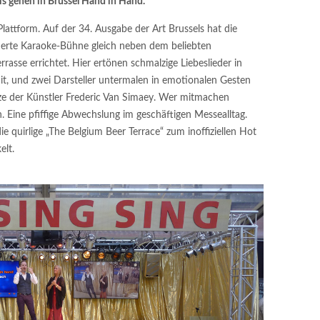
is gehen in Brüssel Hand in Hand.
-Plattform. Auf der 34. Ausgabe der Art Brussels hat die
ierte Karaoke-Bühne gleich neben dem beliebten
asse errichtet. Hier ertönen schmalzige Liebeslieder in
it, und zwei Darsteller untermalen in emotionalen Gesten
e der Künstler Frederic Van Simaey. Wer mitmachen
n. Eine pfiffige Abwechslung im geschäftigen Messealltag.
e quirlige „The Belgium Beer Terrace“ zum inoffiziellen Hot
elt.