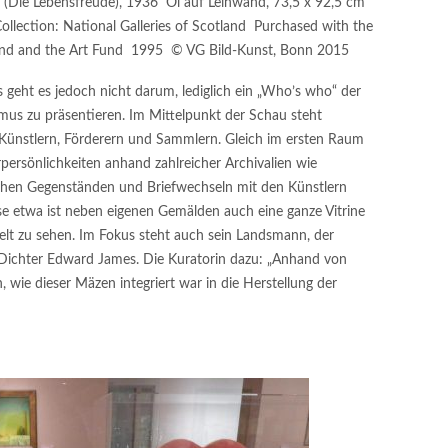
 (Die Lebensfreude), 1936 Öl auf Leinwand, 73,5 x 92,5 cm
lection: National Galleries of Scotland Purchased with the
Fund and the Art Fund 1995 © VG Bild-Kunst, Bonn 2015
geht es jedoch nicht darum, lediglich ein „Who’s who“ der
mus zu präsentieren. Im Mittelpunkt der Schau steht
ünstlern, Förderern und Sammlern. Gleich im ersten Raum
ersönlichkeiten anhand zahlreicher Archivalien wie
lichen Gegenständen und Briefwechseln mit den Künstlern
se etwa ist neben eigenen Gemälden auch eine ganze Vitrine
elt zu sehen. Im Fokus steht auch sein Landsmann, der
ichter Edward James. Die Kuratorin dazu: „Anhand von
, wie dieser Mäzen integriert war in die Herstellung der