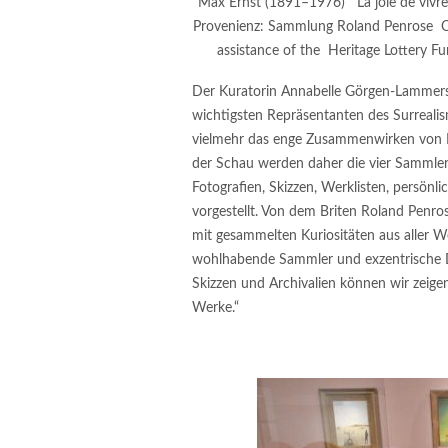
Max Ernst (1891–1976) La joie de vivre
Provenienz: Sammlung Roland Penrose Col
assistance of the Heritage Lottery 
Der Kuratorin Annabelle Görgen-Lammers 
wichtigsten Repräsentanten des Surrealis
vielmehr das enge Zusammenwirken von K
der Schau werden daher die vier Sammlerp
Fotografien, Skizzen, Werklisten, persön
vorgestellt. Von dem Briten Roland Penro
mit gesammelten Kuriositäten aus aller W
wohlhabende Sammler und exzentrische D
Skizzen und Archivalien können wir zeigen
Werke.“