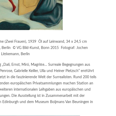
e (Zwei Frauen), 1939 Öl auf Leinwand, 34 x 24,5 cm
, Berlin © VG Bild-Kunst, Bonn 2015 Fotograf: Jochen
Littkemann, Berlin
g „Dalí, Ernst, Miró, Magritte… Surreale Begegnungen aus
ose, Gabrielle Keiller, Ulla und Heiner Pietzsch“ entführt
tzt in die faszinierende Welt der Surrealisten. Rund 200 teils
utenden europäischen Privatsammlungen machen Station an
weiteren internationalen Leihgaben aus europäischen und
gen. Die Ausstellung ist in Zusammenarbeit mit der
t in Edinburgh und dem Museum Boijmans Van Beuningen in