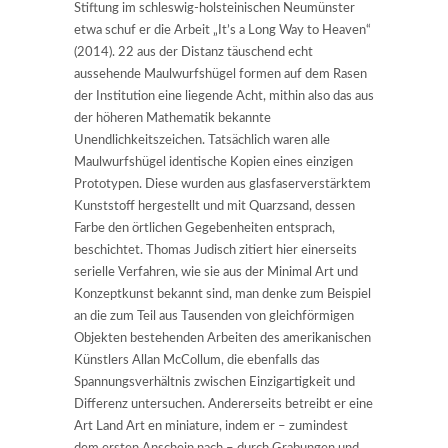
Stiftung im schleswig-holsteinischen Neumünster
etwa schuf er die Arbeit „It’s a Long Way to Heaven“
(2014). 22 aus der Distanz täuschend echt
aussehende Maulwurfshügel formen auf dem Rasen
der Institution eine liegende Acht, mithin also das aus
der höheren Mathematik bekannte
Unendlichkeitszeichen. Tatsächlich waren alle
Maulwurfshügel identische Kopien eines einzigen
Prototypen. Diese wurden aus glasfaserverstärktem
Kunststoff hergestellt und mit Quarzsand, dessen
Farbe den örtlichen Gegebenheiten entsprach,
beschichtet. Thomas Judisch zitiert hier einerseits
serielle Verfahren, wie sie aus der Minimal Art und
Konzeptkunst bekannt sind, man denke zum Beispiel
an die zum Teil aus Tausenden von gleichförmigen
Objekten bestehenden Arbeiten des amerikanischen
Künstlers Allan McCollum, die ebenfalls das
Spannungsverhältnis zwischen Einzigartigkeit und
Differenz untersuchen. Andererseits betreibt er eine
Art Land Art en miniature, indem er – zumindest