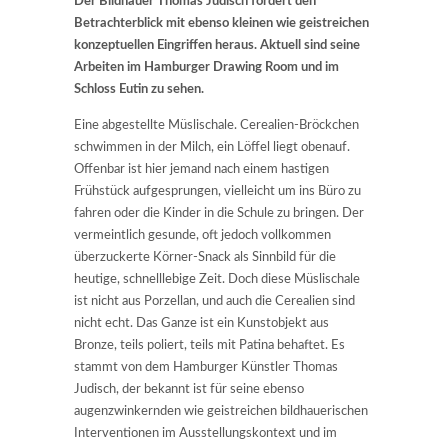
Der Bildhauer Thomas Judisch fordert den
Betrachterblick mit ebenso kleinen wie geistreichen
konzeptuellen Eingriffen heraus. Aktuell sind seine
Arbeiten im Hamburger Drawing Room und im
Schloss Eutin zu sehen.
Eine abgestellte Müslischale. Cerealien-Bröckchen
schwimmen in der Milch, ein Löffel liegt obenauf.
Offenbar ist hier jemand nach einem hastigen
Frühstück aufgesprungen, vielleicht um ins Büro zu
fahren oder die Kinder in die Schule zu bringen. Der
vermeintlich gesunde, oft jedoch vollkommen
überzuckerte Körner-Snack als Sinnbild für die
heutige, schnelllebige Zeit. Doch diese Müslischale
ist nicht aus Porzellan, und auch die Cerealien sind
nicht echt. Das Ganze ist ein Kunstobjekt aus
Bronze, teils poliert, teils mit Patina behaftet. Es
stammt von dem Hamburger Künstler Thomas
Judisch, der bekannt ist für seine ebenso
augenzwinkernden wie geistreichen bildhauerischen
Interventionen im Ausstellungskontext und im