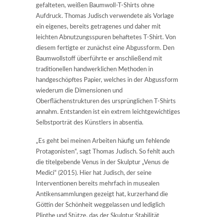
gefalteten, weißen Baumwoll-T-Shirts ohne
Aufdruck. Thomas Judisch verwendete als Vorlage
ein eigenes, bereits getragenes und daher mit
leichten Abnutzungsspuren behaftetes T-Shirt. Von
diesem fertigte er zunächst eine Abgussform. Den
Baumwollstoff überführte er anschließend mit
traditionellen handwerklichen Methoden in
handgeschöpftes Papier, welches in der Abgussform
wiederum die Dimensionen und
Oberflächenstrukturen des ursprünglichen T-Shirts
annahm. Entstanden ist ein extrem leichtgewichtiges
Selbstporträt des Künstlers in absentia.
„Es geht bei meinen Arbeiten häufig um fehlende
Protagonisten“, sagt Thomas Judisch. So fehlt auch
die titelgebende Venus in der Skulptur „Venus de
Medici“ (2015). Hier hat Judisch, der seine
Interventionen bereits mehrfach in musealen
Antikensammlungen gezeigt hat, kurzerhand die
Göttin der Schönheit weggelassen und lediglich
Plinthe und Stütze, das der Skulptur Stabilität