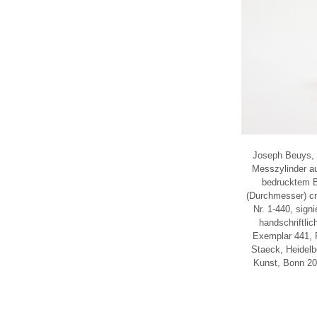
Joseph Beuys, „
Messzylinder aus
bedrucktem B
(Durchmesser) cm,
Nr. 1-440, signi
handschriftli
Exemplar 441, F
Staeck, Heidel
Kunst, Bonn 202