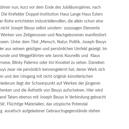
führen nun, kurz vor dem Ende des Jubiläumsjahres, nach
Die Krefelder Doppel-Institution Haus Lange Haus Esters
 Rohe errichteten Industriellenvillen, die allein schon eine
igt nicht Joseph Beuys selbst sondern sozusagen Elemente
 in Werken von Zeitgenossen und Nachgeborenen manifestiert
een. Unter dem Titel „Mensch, Natur, Politik. Joseph Beuys
r aus seinem geistigen und persönlichen Umfeld gezeigt. Im
reunde und Weggefährten wie Jannis Kounellis und Klaus
Droese, Blinky Palermo oder Imi Knoebel zu sehen. Daneben
uys zwar nie persönlich kennengelernt hat, deren Werk sich
en und den Umgang mit nicht originär künstlerischen
 wiederum liegt der Schwerpunkt auf Werken der jüngeren
Denken und die Ästhetik von Beuys aufscheinen. Hier wird
s and Tatars ebenso mit Joseph Beuys in Verbindung gebracht
ič. Flüchtige Materialien, das utopische Potenzial
lung auratisch aufgeladener Gebrauchsgegenstände stehen