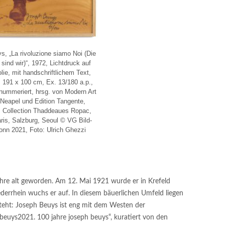
, „La rivoluzione siamo Noi (Die
sind wir)“, 1972, Lichtdruck auf
lie, mit handschriftlichem Text,
 191 x 100 cm, Ex. 13/180 a.p.,
 nummeriert, hrsg. von Modern Art
Neapel und Edition Tangente,
, Collection Thaddeaues Ropac,
ris, Salzburg, Seoul © VG Bild-
onn 2021, Foto: Ulrich Ghezzi
hre alt geworden. Am 12. Mai 1921 wurde er in Krefeld
derrhein wuchs er auf. In diesem bäuerlichen Umfeld liegen
steht: Joseph Beuys ist eng mit dem Westen der
beuys2021. 100 jahre joseph beuys“, kuratiert von den