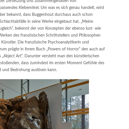
ss der Zersetzung und zusammengehalten von
assendes Klebemittel. Um was es sich genau handelt, wird
st aber bekannt, dass Buggenhout durchaus auch schon
chlachtabfälle in seine Werke eingebaut hat. „Meine
gleich“, bekennt der von Konzepten der ebenso lust- wie
Werken des französischen Schriftstellers und Philosophen
 Künstler. Die französische Psychoanalytikerin und
ederum prägte in ihrem Buch „Powers of Horror“ den auch auf
„Abject Art“. Darunter versteht man den künstlerischen
stoßenden, dass zumindest im ersten Moment Gefühle des
st und Bedrohung auslösen kann.