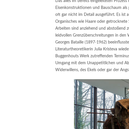
Das alles im bereits eingeleiteten Proze
Eisenkonstruktionen und Bauschaum als p
oft gar nicht im Detail ausgeführt. Es i
Organisches wie Haare oder getrocknete S
Arbeiten sind anziehend und abstoßend zu
leidvollen Grenzüberschreitungen in den 
Georges Bataille (1897-1962) beeinflusste
Literaturtheoretikerin Julia Kristeva wi
Buggenhouts Werk zutreffenden Terminus 
Umgang mit dem Unappetitlichen und Ab
Widerwillens, des Ekels oder gar der Ang