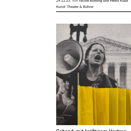
29.12.23
Von
Nicole Buesing und Heiko Klaas
R
Kunst
Theater & Bühne