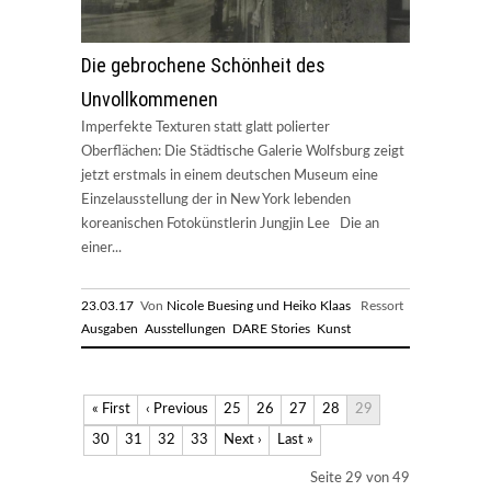
Die gebrochene Schönheit des
Unvollkommenen
Imperfekte Texturen statt glatt polierter
Oberflächen: Die Städtische Galerie Wolfsburg zeigt
jetzt erstmals in einem deutschen Museum eine
Einzelausstellung der in New York lebenden
koreanischen Fotokünstlerin Jungjin Lee Die an
einer...
23.03.17
Von
Nicole Buesing und Heiko Klaas
Ressort
Ausgaben
Ausstellungen
DARE Stories
Kunst
« First
‹ Previous
25
26
27
28
29
30
31
32
33
Next ›
Last »
Seite 29 von 49