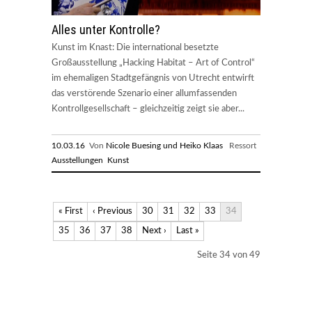
Alles unter Kontrolle?
Kunst im Knast: Die international besetzte
Großausstellung „Hacking Habitat – Art of Control“
im ehemaligen Stadtgefängnis von Utrecht entwirft
das verstörende Szenario einer allumfassenden
Kontrollgesellschaft – gleichzeitig zeigt sie aber...
10.03.16
Von
Nicole Buesing und Heiko Klaas
Ressort
Ausstellungen
Kunst
« First
‹ Previous
30
31
32
33
34
35
36
37
38
Next ›
Last »
Seite 34 von 49