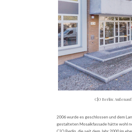
C|O Berlin: Außenau
2006 wurde es geschlossen und dem Land
gestalteten Mosaikfassade hätte wohl no
C|O Berlin, die seit dem Jahr 2000 im ehe