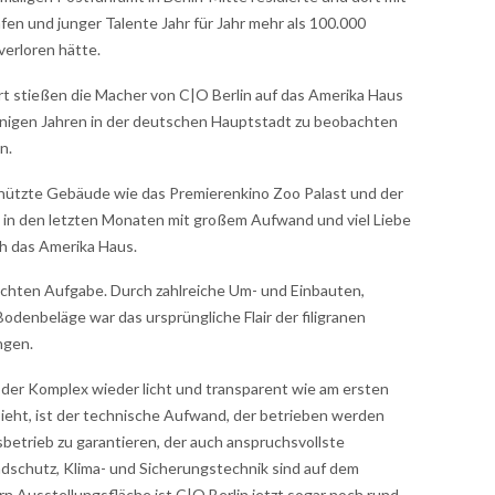
en und junger Talente Jahr für Jahr mehr als 100.000
verloren hätte.
t stießen die Macher von C|O Berlin auf das Amerika Haus
einigen Jahren in der deutschen Hauptstadt zu beobachten
n.
hützte Gebäude wie das Premierenkino Zoo Palast und der
 in den letzten Monaten mit großem Aufwand und viel Liebe
ch das Amerika Haus.
ichten Aufgabe. Durch zahlreiche Um- und Einbauten,
enbeläge war das ursprüngliche Flair der filigranen
ngen.
t der Komplex wieder licht und transparent wie am ersten
sieht, ist der technische Aufwand, der betrieben werden
trieb zu garantieren, der auch anspruchsvollste
ndschutz, Klima- und Sicherungstechnik sind auf dem
 Ausstellungsfläche ist C|O Berlin jetzt sogar noch rund