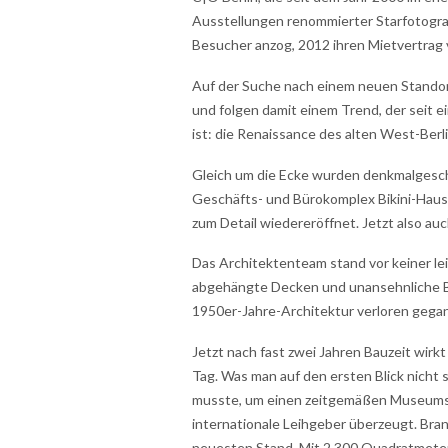
Ausstellungen renommierter Starfotograf
Besucher anzog, 2012 ihren Mietvertrag 
Auf der Suche nach einem neuen Standor
und folgen damit einem Trend, der seit 
ist: die Renaissance des alten West-Berli
Gleich um die Ecke wurden denkmalgesc
Geschäfts- und Bürokomplex Bikini-Haus
zum Detail wiedereröffnet. Jetzt also au
Das Architektenteam stand vor keiner le
abgehängte Decken und unansehnliche Bod
1950er-Jahre-Architektur verloren gega
Jetzt nach fast zwei Jahren Bauzeit wirk
Tag. Was man auf den ersten Blick nicht 
musste, um einen zeitgemäßen Museumsbe
internationale Leihgeber überzeugt. Bra
neuesten Stand. Mit 2.300 Quadratmetern