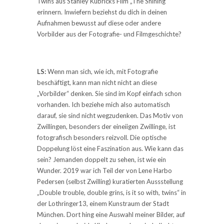
Twins aus Stanley Kubricks Film „The Shining“
erinnern. Inwiefern beziehst du dich in deinen
Aufnahmen bewusst auf diese oder andere
Vorbilder aus der Fotografie- und Filmgeschichte?
LS:
Wenn man sich, wie ich, mit Fotografie
beschäftigt, kann man nicht nicht an diese
„Vorbilder“ denken. Sie sind im Kopf einfach schon
vorhanden. Ich beziehe mich also automatisch
darauf, sie sind nicht wegzudenken. Das Motiv von
Zwillingen, besonders der eineiigen Zwillinge, ist
fotografisch besonders reizvoll. Die optische
Doppelung löst eine Faszination aus. Wie kann das
sein? Jemanden doppelt zu sehen, ist wie ein
Wunder. 2019 war ich Teil der von Lene Harbo
Pedersen (selbst Zwilling) kuratierten Aussstellung
„Double trouble, double grins, is it so with, twins“ in
der Lothringer13, einem Kunstraum der Stadt
München. Dort hing eine Auswahl meiner Bilder, auf