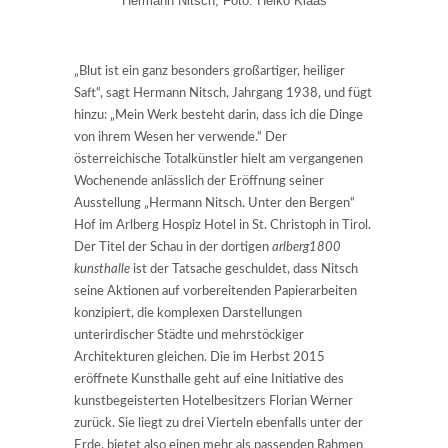
Hermann Nitsch, Foto: Heiko Klaas
„Blut ist ein ganz besonders großartiger, heiliger
Saft“, sagt Hermann Nitsch, Jahrgang 1938, und fügt
hinzu: „Mein Werk besteht darin, dass ich die Dinge
von ihrem Wesen her verwende.“ Der
österreichische Totalkünstler hielt am vergangenen
Wochenende anlässlich der Eröffnung seiner
Ausstellung „Hermann Nitsch. Unter den Bergen“
Hof im Arlberg Hospiz Hotel in St. Christoph in Tirol.
Der Titel der Schau in der dortigen
arlberg1800
kunsthalle
ist der Tatsache geschuldet, dass Nitsch
seine Aktionen auf vorbereitenden Papierarbeiten
konzipiert, die komplexen Darstellungen
unterirdischer Städte und mehrstöckiger
Architekturen gleichen. Die im Herbst 2015
eröffnete Kunsthalle geht auf eine Initiative des
kunstbegeisterten Hotelbesitzers Florian Werner
zurück. Sie liegt zu drei Vierteln ebenfalls unter der
Erde, bietet also einen mehr als passenden Rahmen