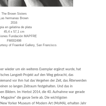
The Brown Sisters
Las hermanas Brown
2016
pia en gelatina de plata
45,4 x 57,1 cm
ciones Fundación MAPFRE
FM002498
rtesy of Fraenkel Gallery, San Francisco.
mer wieder um ein weiteres Exemplar ergänzt wurde, hat
risches Langzeit-Projekt auf den Weg gebracht, das
 niemand vor ihm hat das Vergehen der Zeit, das Älterwerden
 einen so langen Zeitraum festgehalten. Und das in
ichen Bildern. Im Herbst 2014, die 40. Aufnahme war gerade
Magazine“ die ganze Serie ab. Die wichtigsten
as New Yorker Museum of Modern Art (MoMA), erhalten Jahr