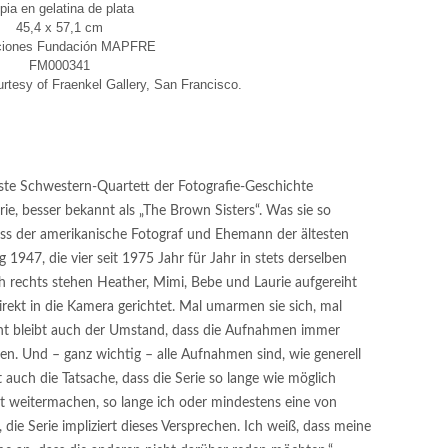
pia en gelatina de plata
45,4 x 57,1 cm
ciones Fundación MAPFRE
FM000341
rtesy of Fraenkel Gallery, San Francisco.
ste Schwestern-Quartett der Fotografie-Geschichte
ie, besser bekannt als „The Brown Sisters“. Was sie so
ass der amerikanische Fotograf und Ehemann der ältesten
1947, die vier seit 1975 Jahr für Jahr in stets derselben
ch rechts stehen Heather, Mimi, Bebe und Laurie aufgereiht
direkt in die Kamera gerichtet. Mal umarmen sie sich, mal
nt bleibt auch der Umstand, dass die Aufnahmen immer
en. Und – ganz wichtig – alle Aufnahmen sind, wie generell
 auch die Tatsache, dass die Serie so lange wie möglich
it weitermachen, so lange ich oder mindestens eine von
 die Serie impliziert dieses Versprechen. Ich weiß, dass meine