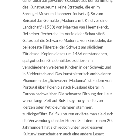
daher auch ausgewählte Exponate aus der Sammlung
des Kunstmuseums, (eine Strategie, die er im
Sprengel Museum Hannover fortsetzt). So zum
Beispiel das Gemälde „Madonna mit Kind vor einer
Landschaft“ (1530) von Maerten van Heemskerck.
Bei seiner Recherche im Vorfeld der Schau stieß
Gates auf die Schwarze Madonna von Einsiedeln, das
beliebteste Pilgerziel der Schweiz am südlichen
Zürichsee. Kopien dieses um 1466 entstandenen,
spätgotischen Gnadenbildes existieren in
verschiedenen weiteren Kirchen in der Schweiz und
in Süddeutschland. Das kunsthistorisch ambivalente
Phänomen der „Schwarzen Madonna“ ist zudem von
Portugal über Polen bis nach Russland überall in
Europa nachweisbar. Die schwarze Färbung der Haut
wurde lange Zeit auf Rußablagerungen, die von
Kerzen oder Petroleumlampen stammen,
zurückgeführt. Bei Skulpturen erklärte man sie durch
die Verwendung dunkler Hölzer. Seit dem frühen 20.
Jahrhundert hat sich jedoch unter progressiven
Kulturwissenschaftlern auch eine andere Lesart