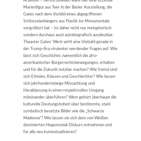
Arbeiten – hervorzuheben wäre hier eine sitzende
Marienfigur aus Teer in der Basler Ausstellung, die
Gates nach dem Vorbild eines abgegriffenen
Schlüsselanhängers aus Plastik ins Monumentale
vergrößert hat – ist daher nicht nur metaphorisch
sondern durchaus auch autobiografisch ausdeutbar.
Theaster Gates‘ Werk wirft eine Vielzahl gerade in
der Trump-Ära virulenter werdender Fragen auf: Wie
lässt sich Geschichte, namentlich die afro-
amerikanischer Bürgerrechtsbewegungen, erhalten
und für die Zukunft nutzbar machen? Wie fremd sind
sich Ethnien, Klassen und Geschlechter? Wie lassen
sich jahrhundertelange Missachtung und
Herablassung in einen respektvollen Umgang
miteinander überführen? Wem gehört überhaupt die
kulturelle Deutungshoheit über bestimmte, stark
symbolisch besetzte Bilder wie die „Schwarze
Madonna“? Wie lassen sie sich dem von Weißen
dominierten Hegemonial-Diskurs entnehmen und
für alle neu kontextualisieren?