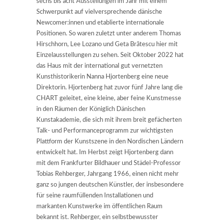
sechs bis acht Ausstellungen im Jahr mit einem
Schwerpunkt auf vielversprechende dänische
Newcomer:innen und etablierte internationale
Positionen. So waren zuletzt unter anderem Thomas
Hirschhorn, Lee Lozano und Geta Brătescu hier mit
Einzelausstellungen zu sehen. Seit Oktober 2022 hat
das Haus mit der international gut vernetzten
Kunsthistorikerin Nanna Hjortenberg eine neue
Direktorin. Hjortenberg hat zuvor fünf Jahre lang die
CHART geleitet, eine kleine, aber feine Kunstmesse
in den Räumen der Königlich Dänischen
Kunstakademie, die sich mit ihrem breit gefächerten
Talk- und Performanceprogramm zur wichtigsten
Plattform der Kunstszene in den Nordischen Ländern
entwickelt hat. Im Herbst zeigt Hjortenberg dann
mit dem Frankfurter Bildhauer und Städel-Professor
Tobias Rehberger, Jahrgang 1966, einen nicht mehr
ganz so jungen deutschen Künstler, der insbesondere
für seine raumfüllenden Installationen und
markanten Kunstwerke im öffentlichen Raum
bekannt ist. Rehberger, ein selbstbewusster