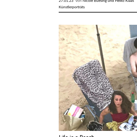
27.01.23
Von
Nicole Buesing und Heiko Klaas
R
Künstlerporträts