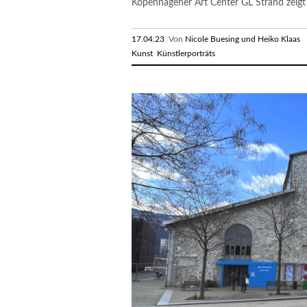
Kopenhagener Art Center GL Strand zeigt je
17.04.23
Von
Nicole Buesing und Heiko Klaas
R
Kunst
Künstlerporträts