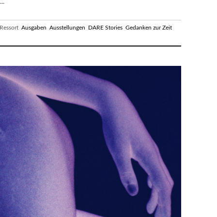
..
essort
Ausgaben
Ausstellungen
DARE Stories
Gedanken zur Zeit